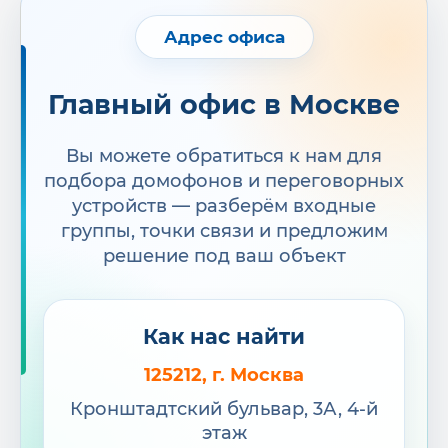
несколько точек вызова.
Адрес офиса
Покрытие
Чаще закрывает отдельную
объекта
дверь, вход или небольшую
Главный офис в Москве
группу помещений.
Вы можете обратиться к нам для
Сценарии
Вызов, разговор и
подбора домофонов и переговорных
доступа
открытие двери работают
по простому сценарию.
устройств — разберём входные
группы, точки связи и предложим
решение под ваш объект
Интеграция
Система может работать
отдельно от других средств
безопасности.
Как нас найти
Управление
Вызовы принимаются на
одной панели, трубке или
125212, г. Москва
мониторе.
Кронштадтский бульвар, 3А, 4-й
этаж
Развитие
Расширение может быть