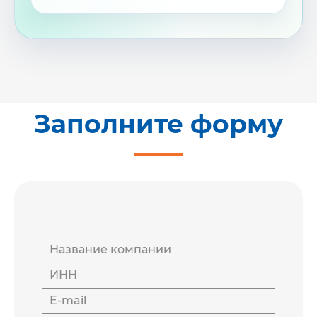
системы
ограничено
возможностями комплекта.
Какие задачи решают домофоны
и переговорные устройства
Заполните форму
Безопасный доступ на объект
Сотрудники охраны или
администраторы видят и слышат
посетителя, уточняют цель визита
и открывают доступ только после
Название компании
подтверждения.
ИНН
E-mail