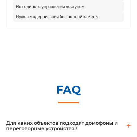
масштабирования.
Нет единого управления доступом
Нужна модернизация без полной замены
01
Входные группы
Двери, калитки, КПП и служебные
входы.
02
FAQ
Видеодомофония
Вызов, изображение, разговор и
открытие двери.
Для каких объектов подходят домофоны и
переговорные устройства?
03