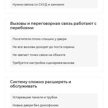
Нужна связка со СКУД и замками
по сценариям работы: кто принимает
вызовы, как открывается дверь, где
нужна видеосвязь, какие зоны должны
Вызовы и переговорная связь работают с
быть связаны между собой и нужно ли
перебоями
интегрировать систему со СКУД.
Посетителя плохо слышно у двери
Для бизнеса важно, чтобы домофония
и переговорная связь работали
Не все вызовы доходят до поста охраны
стабильно, были понятны
Не хватает точек связи на объекте
пользователям и не создавали
Требуется настройка сценариев вызова
лишнюю нагрузку на охрану или
администраторов. Поэтому проектное
решение учитывает планировку
Систему сложно расширять и
объекта, режим работы, количество
обслуживать
точек прохода, требования к
безопасности, удобство обслуживания
Устаревшие панели и трубки
и возможность дальнейшего
Новые двери без домофонии