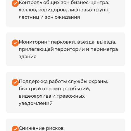
Контроль общих зон бизнес-центра:
Для бизнес-центров особенно
холлов, коридоров, лифтовых групп,
важна совместимость
лестниц и зон ожидания
оборудования и возможность
объединить разные подсистемы в
единую управляемую
Мониторинг парковки, въезда, выезда,
инфраструктуру. X-Com помогает
прилегающей территории и периметра
закрывать такие задачи
здания
комплексно: от подбора камер,
СКУД, домофонии, турникетов,
парковочных решений и
Поддержка работы службы охраны:
серверной части до поставки
быстрый просмотр событий,
оборудования и дальнейшего
видеоархива и тревожных
развития системы.
уведомлений
Оборудование под объект
Камеры, регистраторы,
Снижение рисков
считыватели, контроллеры,