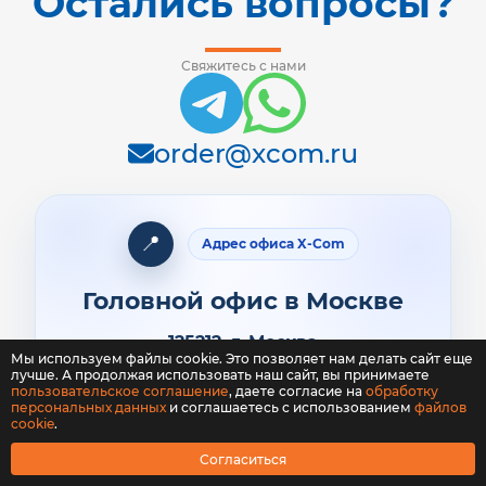
Остались вопросы?
Свяжитесь с нами
order@xcom.ru
📍
Адрес офиса X-Com
Головной офис в Москве
125212, г. Москва
Мы используем файлы cookie. Это позволяет нам делать сайт еще
Кронштадтский бульвар, 3А, 4-й этаж
лучше. А продолжая использовать наш сайт, вы принимаете
пользовательское соглашение
, даете согласие на
обработку
персональных данных
и соглашаетесь с использованием
файлов
Обсудим проект системы безопасности
cookie
.
для вашего бизнес-центра
Согласиться