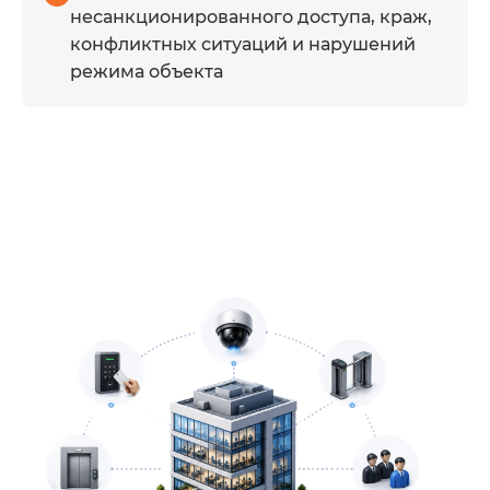
несанкционированного доступа, краж,
турникеты, шлагбаумы,
конфликтных ситуаций и нарушений
датчики, серверы и сетевые
режима объекта
компоненты.
Совместимость решений
Подбор оборудования под
планировку здания,
существующую
инфраструктуру и требования
службы безопасности.
Масштабирование
Возможность учитывать новых
арендаторов, дополнительные
этажи, парковочные зоны и
точки доступа.