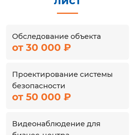
лист
безопасности.
Конфигурация системы зависит от
площади здания, количества арендаторов,
интенсивности посетительского потока,
Обследование объекта
режима работы объекта, требований к
от 30 000 ₽
разграничению доступа и существующей
инженерной инфраструктуры.
Проектирование системы
безопасности
Что входит в решение
от 50 000 ₽
Видеонаблюдение для входных
групп, ресепшен, лифтовых
холлов, коридоров, парковки и
периметра.
Видеонаблюдение для
СКУД для сотрудников