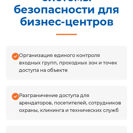
компания
безопасности для
Грамотно организованная система
бизнес-центров
безопасности бизнес-центра
помогает контролировать потоки
людей и транспорта, снижать риски
несанкционированного доступа,
Организация единого контроля
быстрее разбирать спорные
входных групп, проходных зон и точек
ситуации и поддерживать единые
доступа на объекте
правила безопасности для всего
объекта.
Разграничение доступа для
арендаторов, посетителей, сотрудников
охраны, клининга и технических служб
Комплексный подход к
поставке систем
безопасности