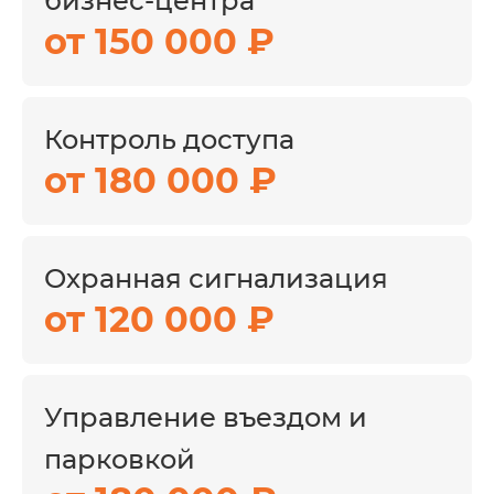
бизнес-центра
управляющей компании,
от 150 000 ₽
арендаторов, посетителей,
подрядчиков и служб
эксплуатации.
Турникеты, считыватели,
Контроль доступа
контроллеры, домофония,
от 180 000 ₽
электронные замки и
идентификаторы доступа.
Охранные датчики, тревожные
Охранная сигнализация
сценарии, уведомления и
централизованный мониторинг
от 120 000 ₽
событий.
Управление въездом и
Что важно учесть
парковкой
Разделение прав доступа для
арендаторов, сотрудников,