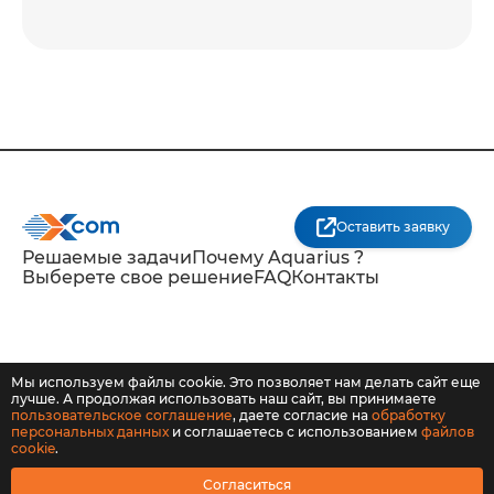
Оставить заявку
Решаемые задачи
Почему Aquarius ?
Выберете свое решение
FAQ
Контакты
Мы используем файлы cookie. Это позволяет нам делать сайт еще
лучше. А продолжая использовать наш сайт, вы принимаете
© 2018–2026 X-Com. Все права защищены.
пользовательское соглашение
, даете согласие на
обработку
персональных данных
и соглашаетесь с использованием
файлов
cookie
.
Согласиться