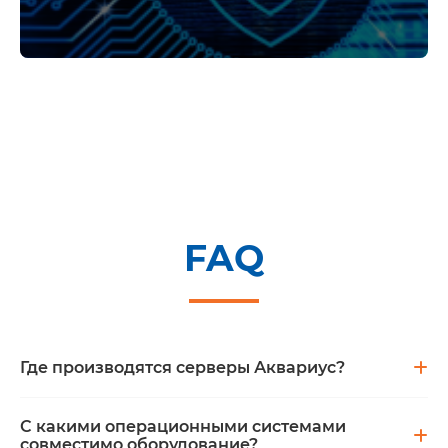
FAQ
Где производятся серверы Аквариус?
Вся продукция производится в России, на
собственных предприятиях компании, что
С какими операционными системами
обеспечивает соответствие требованиям
совместимо оборудование?