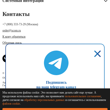
Системная интеграция
Контакты
+7 (800) 333-73-29
(Москва)
order@xcom.ru
К кому обратиться
Обратная связь
© 2018–2026 X-Com. Все права защищены.
ООО "М-инвест"
Подпишись
Адрес юридического лица: 129110, г. Москва, вн. тер. г. муниципальный округ Мещанский, ул.
Гиляровского, д. 36, стр. 1А, помещ. 1П
на наш telegram канал
Мы используем файлы cookie. Это позволяет нам делать сайт еще лучше. А
Пользовательское соглашение
продолжая использовать наш сайт, вы принимаете
пользовательское соглашение
,
Подписаться
даете согласие на
обработку персональных данных
и соглашаетесь с использованием
Политика конфиденциальности
файлов cookie
.
Антикоррупционная политика
Положение об урегулировании конфликта интересов